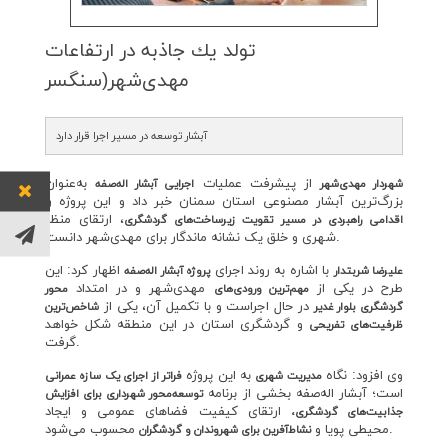
تولد یك جاذبه در ارتفاعات
مهدی‌شهر(سنگسر
آبشار توسعه در مسیر اجرا قرار دارد
از پیشرفت عملیات
به‌عنوان
شهردار مهدی‌شهر
اجرایی آبشار اله‌صفه
بزرگ‌ترین آبشار مصنوعی استان سمنان خبر داد و این پروژه را
، ارتقای منظر
اقدامی راهبردی در مسیر
تقویت زیرساخت‌های گردشگری
شهری و خلق یک نشانه ماندگار برای مهدی‌شهر دانست.
با اشاره به روند اجرای
اظهار کرد: این
علیرضا شربتدار
پروژه آبشار اله‌صفه
طرح در یکی از
مهدی‌شهر و در امتداد
مهم‌ترین ورودی‌های
محور
در حال اجراست و با تکمیل آن، یکی از
گردشگری بلوار غدیر
شاخص‌ترین
و گردشگری استان در این منطقه شکل خواهد
ظرفیت‌های تفریحی
گرفت.
وی افزود: نگاه
به این پروژه
مدیریت شهری
فراتر از اجرای یک سازه عمرانی
است؛ آبشار اله‌صفه بخشی از برنامه
توسعه‌محور شهرداری برای افزایش
ارتقای کیفیت فضاهای عمومی و ایجاد
جذابیت‌های گردشگری،
محسوب می‌شود.
محیطی پویا و
نشاط‌آفرین برای شهروندان و گردشگران