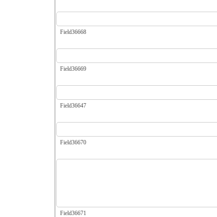
Field36668
Field36669
Field36647
Field36670
Field36671